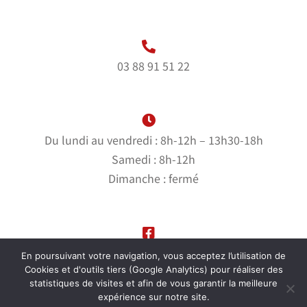
03 88 91 51 22
Du lundi au vendredi : 8h-12h – 13h30-18h
Samedi : 8h-12h
Dimanche : fermé
Suivez-nous sur notre page Facebook
En poursuivant votre navigation, vous acceptez l’utilisation de
Cookies et d'outils tiers (Google Analytics) pour réaliser des
statistiques de visites et afin de vous garantir la meilleure
expérience sur notre site.
© Garage Bernhardt |
Mentions Légales
|
Politique de