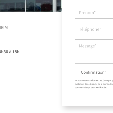
HEIM
3h30 à 18h
Confirmation*
En soumettant ce formulaire, j'accepte q
exploitées dans le cadre de la demande e
commerciale qui peut en découler.