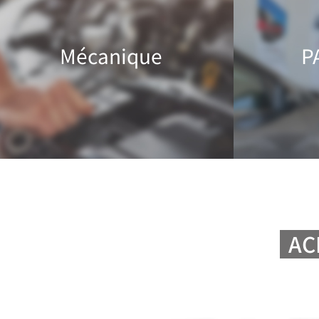
Mécanique
P
AC