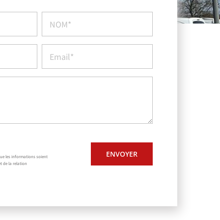
ue les informations soient
t de la relation