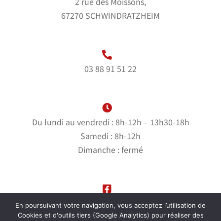
2 rue des Moissons,
67270 SCHWINDRATZHEIM
03 88 91 51 22
Du lundi au vendredi : 8h-12h – 13h30-18h
Samedi : 8h-12h
Dimanche : fermé
Suivez-nous sur notre page Facebook
En poursuivant votre navigation, vous acceptez l’utilisation de
Cookies et d'outils tiers (Google Analytics) pour réaliser des