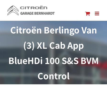
Passer
au
contenu
Citroën Berlingo Van
(3) XL Cab App
BlueHDi 100 S&S BVM
Control