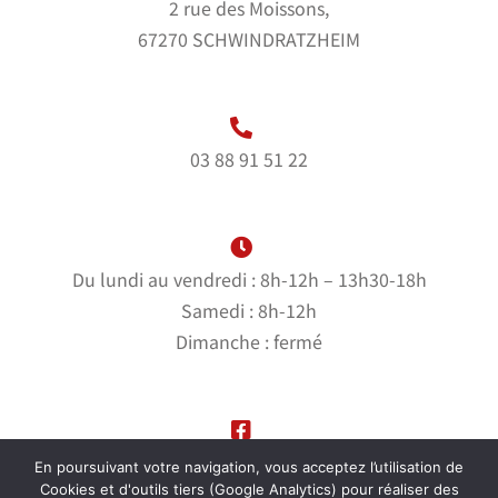
2 rue des Moissons,
67270 SCHWINDRATZHEIM
03 88 91 51 22
Du lundi au vendredi : 8h-12h – 13h30-18h
Samedi : 8h-12h
Dimanche : fermé
Suivez-nous sur notre page Facebook
En poursuivant votre navigation, vous acceptez l’utilisation de
Cookies et d'outils tiers (Google Analytics) pour réaliser des