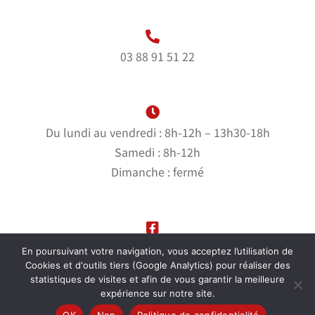
03 88 91 51 22
Du lundi au vendredi : 8h-12h – 13h30-18h
Samedi : 8h-12h
Dimanche : fermé
Suivez-nous sur notre page Facebook
En poursuivant votre navigation, vous acceptez l’utilisation de
Cookies et d'outils tiers (Google Analytics) pour réaliser des
statistiques de visites et afin de vous garantir la meilleure
expérience sur notre site.
© Garage Bernhardt |
Mentions Légales
|
Politique de
OK
Non
Politique de confidentialité