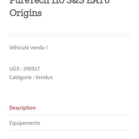
PureTech 110 S&S EAT6
Origins
Véhicule vendu !
UGS :
290917
Catégorie :
Vendus
Description
Equipements