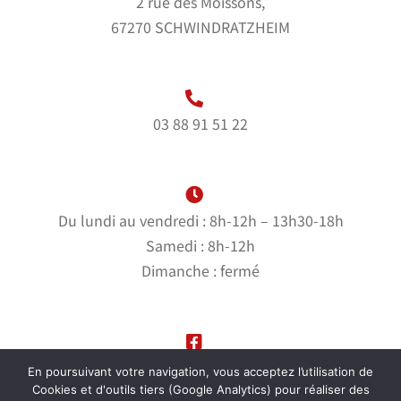
2 rue des Moissons,
67270 SCHWINDRATZHEIM
03 88 91 51 22
Du lundi au vendredi : 8h-12h – 13h30-18h
Samedi : 8h-12h
Dimanche : fermé
Suivez-nous sur notre page Facebook
En poursuivant votre navigation, vous acceptez l’utilisation de
Cookies et d'outils tiers (Google Analytics) pour réaliser des