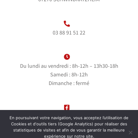
03 88 91 51 22
Du lundi au vendredi : 8h-12h – 13h30-18h
Samedi : 8h-12h
Dimanche : fermé
Suivez-nous sur notre page Facebook
En poursuivant votre navigation, vous acceptez l’utilisation de
Cookies et d'outils tiers (Google Analytics) pour réaliser des
statistiques de visites et afin de vous garantir la meilleure
expérience sur notre site.