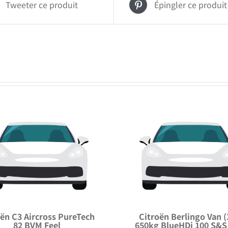
Tweeter ce produit
Épingler ce produit
oën C3 Aircross PureTech
Citroën Berlingo Van (
82 BVM Feel
650kg BlueHDi 100 S&