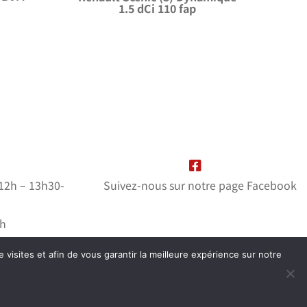
1.5 dCi 110 fap
-12h – 13h30-
Suivez-nous sur notre page Facebook
2h
mé
e visites et afin de vous garantir la meilleure expérience sur notre
ation
wiwacom