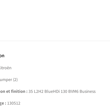
ion
itroën
umper (2)
on et finition :
35 L2H2 BlueHDi 130 BVM6 Business
ge :
130512