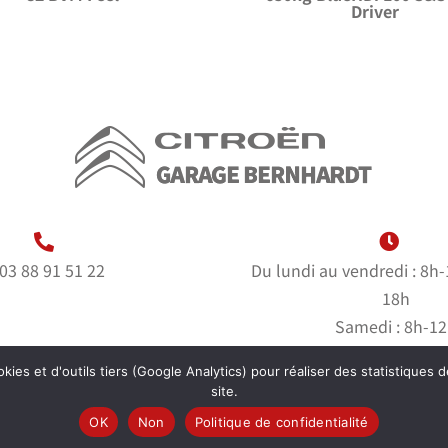
Driver
03 88 91 51 22
Du lundi au vendredi : 8h
18h
Samedi : 8h-1
Dimanche : fer
kies et d'outils tiers (Google Analytics) pour réaliser des statistiques d
site.
OK
Non
Politique de confidentialité
hardt |
Mentions Légales
|
Politique de Confidentialité
| Cré