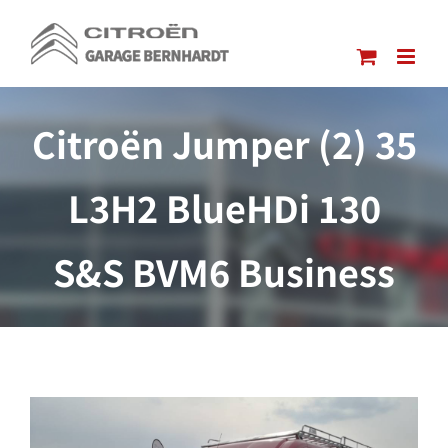
Passer
au
contenu
Citroën Jumper (2) 35
L3H2 BlueHDi 130
S&S BVM6 Business