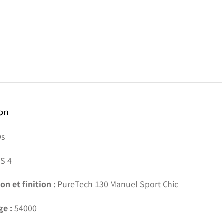
ion
s
S 4
on et finition :
PureTech 130 Manuel Sport Chic
ge :
54000