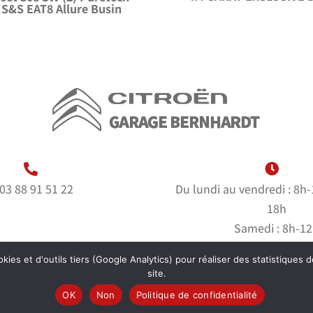
 S&S EAT8 Allure Busin
03 88 91 51 22
Du lundi au vendredi : 8h
18h
Samedi : 8h-1
Dimanche : fer
kies et d'outils tiers (Google Analytics) pour réaliser des statistiques d
site.
OK
Non
Politique de confidentialité
hardt |
Mentions Légales
|
Politique de Confidentialité
| Cré