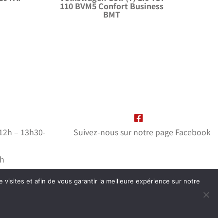
110 BVM5 Confort Business
BMT
-12h – 13h30-
Suivez-nous sur notre page Facebook
2h
mé
e visites et afin de vous garantir la meilleure expérience sur notre
ation
wiwacom