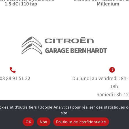
1.5 dCi 110 fap
Millenium
03 88 91 51 22
Du lundi au vendredi : 8h
18h
Samedi : 8h-1
Dimanche : fer
kies et d'outils tiers (Google Analytics) pour réaliser des statistiques d
site.
OK
Non
Politique de confidentialité
hardt |
Mentions Légales
|
Politique de Confidentialité
| Cré