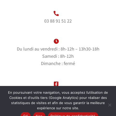
03 88 91 51 22
Du lundi au vendredi : 8h-12h – 13h30-18h
Samedi : 8h-12h
Dimanche : fermé
Suivez-nous sur notre page Facebook
En poursuivant votre navigation, vous acceptez l’utilisation de
Cookies et d'outils tiers (Google Analytics) pour réaliser des
statistiques de visites et afin de vous garantir la meilleure
expérience sur notre site.
© Garage Bernhardt |
Mentions Légales
|
Politique de
OK
Non
Politique de confidentialité