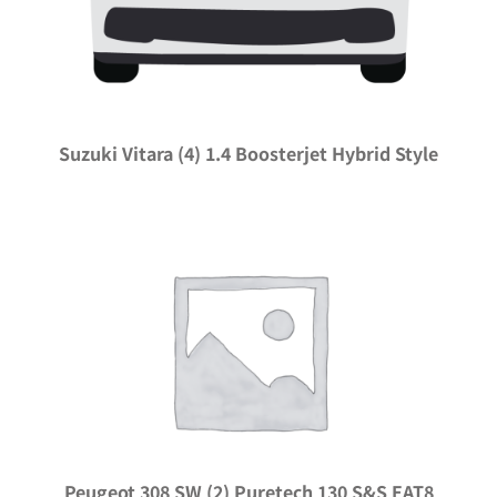
Suzuki Vitara (4) 1.4 Boosterjet Hybrid Style
Peugeot 308 SW (2) Puretech 130 S&S EAT8