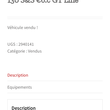
130 S&S €6.c GT Line
Véhicule vendu !
UGS :
2940141
Catégorie :
Vendus
Description
Equipements
Description