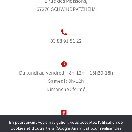
2 rue des Moissons,
67270 SCHWINDRATZHEIM
03 88 91 51 22
Du lundi au vendredi : 8h-12h – 13h30-18h
Samedi : 8h-12h
Dimanche : fermé
Suivez-nous sur notre page Facebook
En poursuivant votre navigation, vous acceptez l’utilisation de
Cookies et d'outils tiers (Google Analytics) pour réaliser des