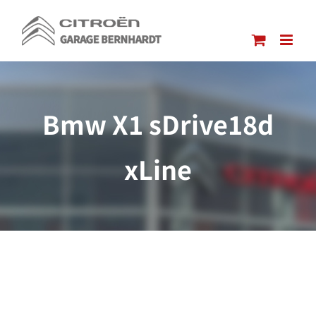
Passer
au
contenu
Bmw X1 sDrive18d
xLine