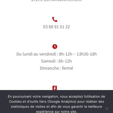
03 88 91 51 22
Du lundi au vendredi : 8h-12h – 13h30-18h
Samedi : 8h-12h
Dimanche : fermé
Suivez-nous sur notre page Facebook
En poursuivant votre navigation, vous acceptez l’utilisation de
Cookies et d'outils tiers (Google Analytics) pour réaliser des
statistiques de visites et afin de vous garantir la meilleure
expérience sur notre site.