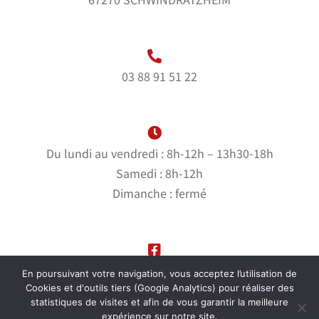
03 88 91 51 22
Du lundi au vendredi : 8h-12h – 13h30-18h
Samedi : 8h-12h
Dimanche : fermé
Suivez-nous sur notre page Facebook
En poursuivant votre navigation, vous acceptez l’utilisation de
Cookies et d'outils tiers (Google Analytics) pour réaliser des
statistiques de visites et afin de vous garantir la meilleure
expérience sur notre site.