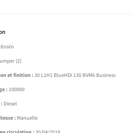
ion
itroën
umper (2)
on et finition :
30 L1H1 BlueHDi 130 BVM6 Business
ge :
100000
:
Diesel
itesse :
Manuelle
en circulation :
30/04/2018