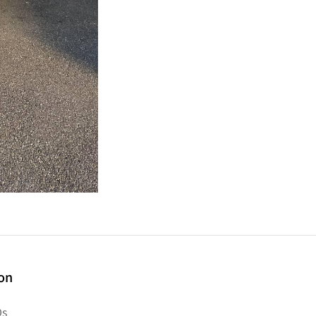
ion
s