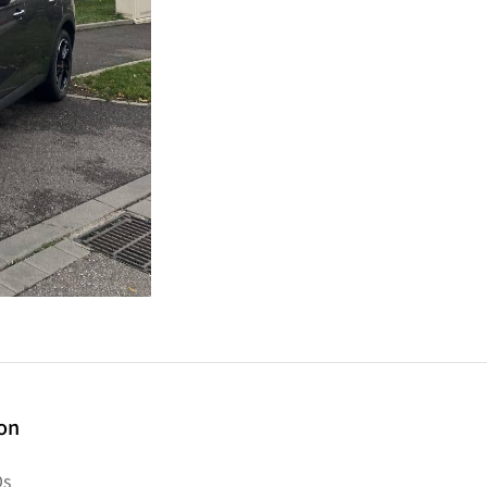
ion
s