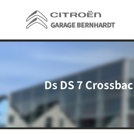
Passer
au
contenu
Ds DS 7 Crossba