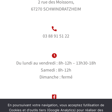
2 rue des Moissons,
67270 SCHWINDRATZHEIM
03 88 91 51 22
Du lundi au vendredi : 8h-12h – 13h30-18h
Samedi : 8h-12h
Dimanche : fermé
Suivez-nous sur notre page Facebook
En poursuivant votre navigation, vous acceptez l’utilisation de
Cookies et d'outils tiers (Google Analytics) pour réaliser des